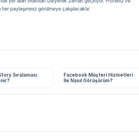
de yer alan videoları izleyerek zaman geçiriyor. Profiliniz ve
e her paylaşımınız görülmeye çalışılacaktır.
2025
16 Aralık 2025
tory Sıralaması
Facebook Müşteri Hizmetleri
enir?
İle Nasıl Görüşürüm?