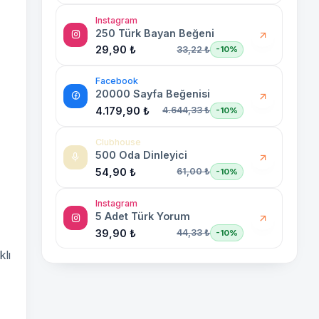
Instagram
250 Türk Bayan Beğeni
29,90 ₺
33,22 ₺
-10%
Facebook
20000 Sayfa Beğenisi
4.179,90 ₺
4.644,33 ₺
-10%
Clubhouse
500 Oda Dinleyici
54,90 ₺
61,00 ₺
-10%
Instagram
5 Adet Türk Yorum
39,90 ₺
44,33 ₺
-10%
klı