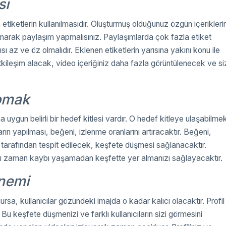
sı
etiketlerin kullanılmasıdır. Oluşturmuş olduğunuz özgün içerikleri
 kullanarak paylaşım yapmalısınız. Paylaşımlarda çok fazla etiket
ı az ve öz olmalıdır. Eklenen etiketlerin yarısına yakını konu ile
tkileşim alacak, video içeriğiniz daha fazla görüntülenecek ve si
apmak
uygun belirli bir hedef kitlesi vardır. O hedef kitleye ulaşabilme
ların yapılması, beğeni, izlenme oranlarını artıracaktır. Beğeni,
 tarafından tespit edilecek, keşfete düşmesi sağlanacaktır.
ası zaman kaybı yaşamadan keşfette yer almanızı sağlayacaktır.
Önemi
lursa, kullanıcılar gözündeki imajda o kadar kalıcı olacaktır. Profil
 Bu keşfete düşmenizi ve farklı kullanıcıların sizi görmesini