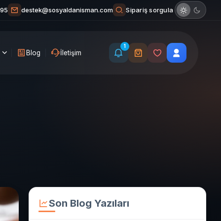
Sipariş sorgula
 95
destek@sosyaldanisman.com
1
Blog
İletişim
Son Blog Yazıları