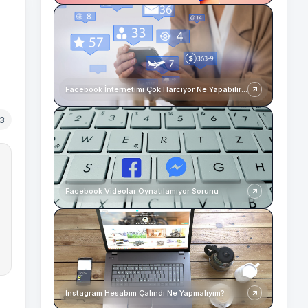
Facebook İnternetimi Çok Harcıyor Ne Yapabilirim?
13
Facebook Videolar Oynatılamıyor Sorunu
İnstagram Hesabım Çalındı Ne Yapmalıyım?