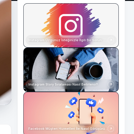
Instagram Üzgünüz İsteğinizle İlgili Bir Sorun Oluştu
Instagram Story Sıralaması Nasıl Belirlenir?
Facebook Müşteri Hizmetleri İle Nasıl Görüşürüm?