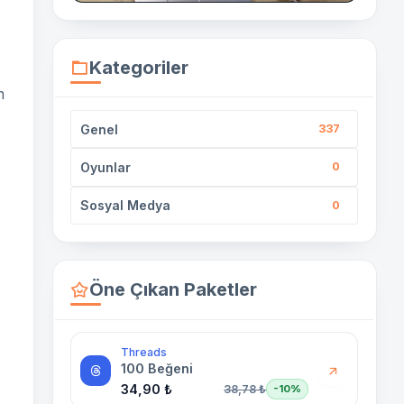
Kategoriler
n
Genel
337
Oyunlar
0
Sosyal Medya
0
Öne Çıkan Paketler
Threads
100 Beğeni
34,90 ₺
38,78 ₺
-10%