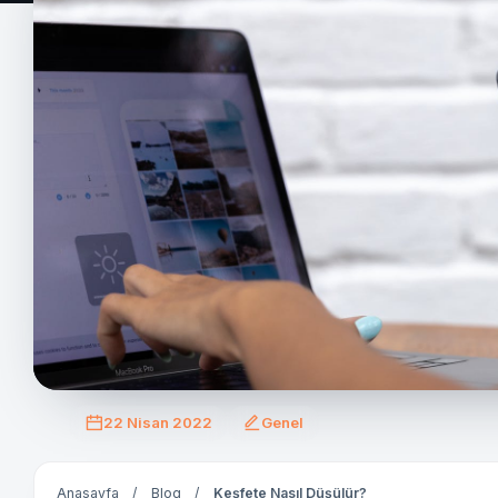
22 Nisan 2022
Genel
Anasayfa
/
Blog
/
Keşfete Nasıl Düşülür?