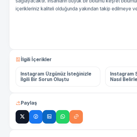
sağlayacaktır. İnsanların büyük bir bölümü keşfet bölümün
içerikleriniz kaliteli olduğunda yakından takip edilmeye v
16 Aralık 2025
16 Aralık 
İlgili İçerikler
Instagram Üzgünüz İsteğinizle
Instagram S
İlgili Bir Sorun Oluştu
Nasıl Belirl
Paylaş