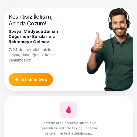
Kesintisiz İletişim,
Anında Çözüm!
Sosyal Medyada Zaman
Değerlidir; Sorularınız
Beklemeye Gelmez.
7/24 destek ekibimizle
ihtiyaç duyduğunuz her an
yanınızdayız.
İletişime Geç
Ücretsiz araçlarımızla şifresiz ve
güvenli bir şekilde takipçi, beğeni
ve izlenme test edebilirsiniz.