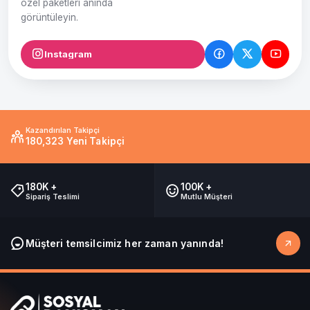
özel paketleri anında
görüntüleyin.
Instagram
Kazandırılan Takipçi
180,323 Yeni Takipçi
180K +
100K +
Sipariş Teslimi
Mutlu Müşteri
Müşteri temsilcimiz her zaman yanında!