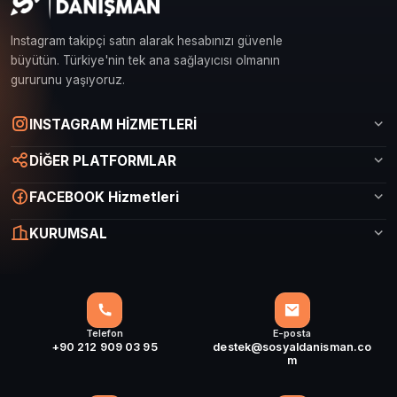
Instagram takipçi satın alarak hesabınızı güvenle
büyütün. Türkiye'nin tek ana sağlayıcısı olmanın
gururunu yaşıyoruz.
Sosyal Danışman Canlı Destek
INSTAGRAM HİZMETLERİ
Çevrimiçi
DİĞER PLATFORMLAR
FACEBOOK Hizmetleri
KURUMSAL
Telefon
E-posta
+90 212 909 03 95
destek@sosyaldanisman.co
m