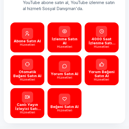
YouTube abone satın al, YouTube izlenme satın
al hizmeti Sosyal Danışman'da.
İzlenme Satın
4000 Saat
Abone Satın Al
Al
İzlenme Satın
Hizmetleri
Hizmetleri
Hizmetleri
Al
Otomatik
Yorum Beğeni
Yorum Satın Al
Beğeni Satın Al
Satın Al
Hizmetleri
Hizmetleri
Hizmetleri
Canlı Yayın
Beğeni Satın Al
İzleyici Satın
Hizmetleri
Hizmetleri
Al