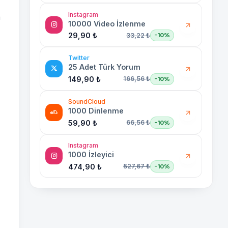
Instagram
n
10000 Video İzlenme
29,90 ₺
33,22 ₺
-10%
Twitter
25 Adet Türk Yorum
149,90 ₺
166,56 ₺
-10%
SoundCloud
1000 Dinlenme
59,90 ₺
66,56 ₺
-10%
Instagram
1000 İzleyici
474,90 ₺
527,67 ₺
-10%