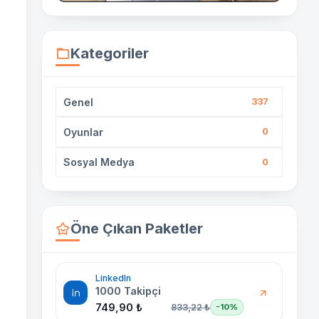
Kategoriler
Genel
337
Oyunlar
0
Sosyal Medya
0
Öne Çıkan Paketler
LinkedIn
1000 Takipçi
749,90 ₺
833,22 ₺
-10%