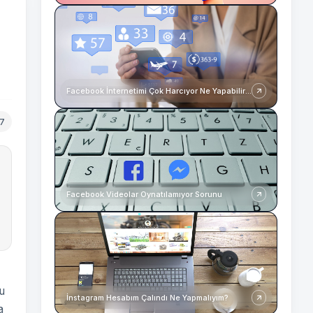
Facebook İnternetimi Çok Harcıyor Ne Yapabilirim?
17
Facebook Videolar Oynatılamıyor Sorunu
u
İnstagram Hesabım Çalındı Ne Yapmalıyım?
a