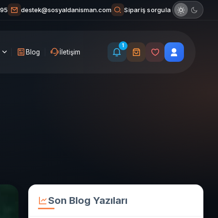
Sipariş sorgula
 95
destek@sosyaldanisman.com
1
Blog
İletişim
Son Blog Yazıları