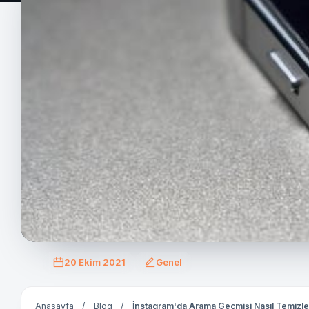
20 Ekim 2021
Genel
Anasayfa
/
Blog
/
İnstagram'da Arama Geçmişi Nasıl Temizle