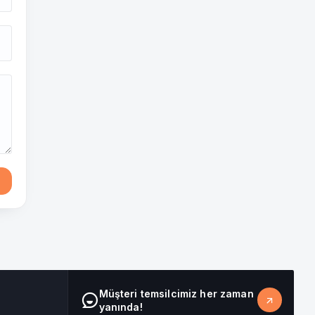
Sosyal Danışman Canlı Destek
Çevrimiçi
Müşteri temsilcimiz her zaman
yanında!