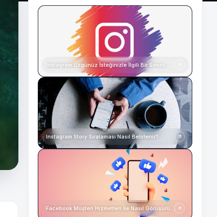
Instagram Üzgünüz İsteğinizle İlgili Bir Sorun Oluştu
Instagram Story Sıralaması Nasıl Belirlenir?
Facebook Müşteri Hizmetleri İle Nasıl Görüşürüm?