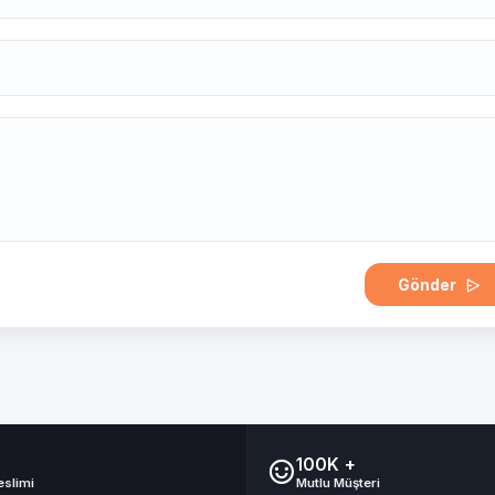
Gönder
100K +
eslimi
Mutlu Müşteri