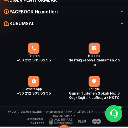
DİĞER PLATFORMLAR
FACEBOOK Hizmetleri
KURUMSAL
Telefon
E-posta
+90 212 909 03 95
destek@sosyaldanisman.co
m
WhatsApp
İletişim
+90 212 909 03 95
Güner Türkmen Sokak No: 5
Köşklüçiftlik Lefkoşa / KKTC
© 2019-2026 sosyaldanisman.com bir SMH DIGITAL LTD kuruluşudur. Tüm
hakları saklıdır.