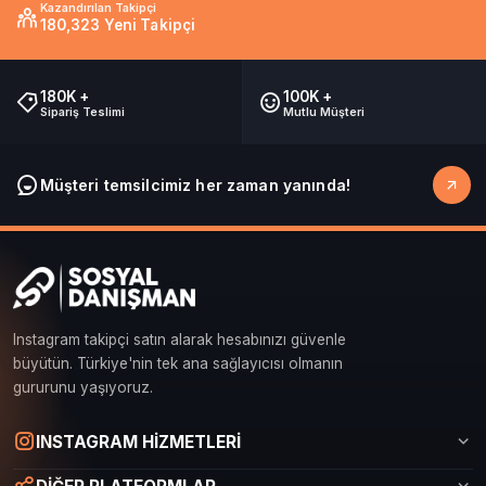
Kazandırılan Takipçi
180,323 Yeni Takipçi
180K +
100K +
Sipariş Teslimi
Mutlu Müşteri
Müşteri temsilcimiz her zaman yanında!
Instagram takipçi satın alarak hesabınızı güvenle
büyütün. Türkiye'nin tek ana sağlayıcısı olmanın
gururunu yaşıyoruz.
Sosyal Danışman Canlı Destek
INSTAGRAM HİZMETLERİ
Çevrimiçi