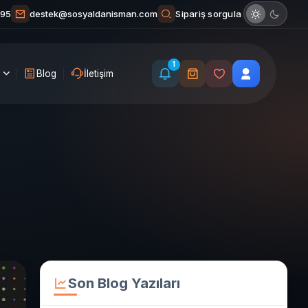
Sipariş sorgula
 95
destek@sosyaldanisman.com
1
Blog
İletişim
Son Blog Yazıları