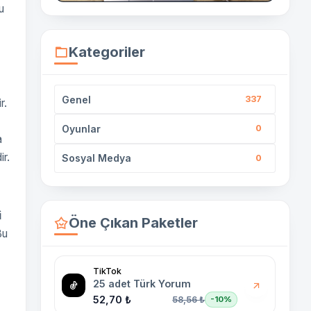
u
Kategoriler
Genel
337
r.
Oyunlar
0
a
ir.
Sosyal Medya
0
i
Öne Çıkan Paketler
Bu
TikTok
25 adet Türk Yorum
52,70 ₺
58,56 ₺
-10%