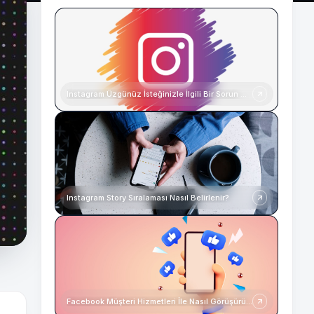
Instagram Üzgünüz İsteğinizle İlgili Bir Sorun Oluştu
Instagram Story Sıralaması Nasıl Belirlenir?
Facebook Müşteri Hizmetleri İle Nasıl Görüşürüm?