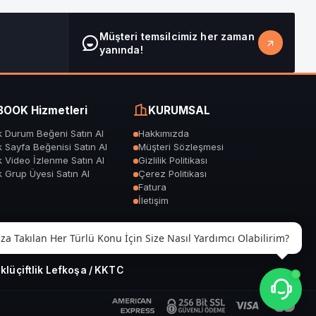
Müşteri temsilcimiz her zaman
yanında!
OOK Hizmetleri
KURUMSAL
 Durum Beğeni Satın Al
Hakkımızda
 Sayfa Beğenisi Satın Al
Müşteri Sözleşmesi
 Video İzlenme Satın Al
Gizlilik Politikası
 Grup Üyesi Satın Al
Çerez Politikası
Fatura
İletişim
za Takılan Her Türlü Konu İçin Size Nasıl Yardımcı Olabilirim?
lüçiftlik Lefkoşa / KKTC