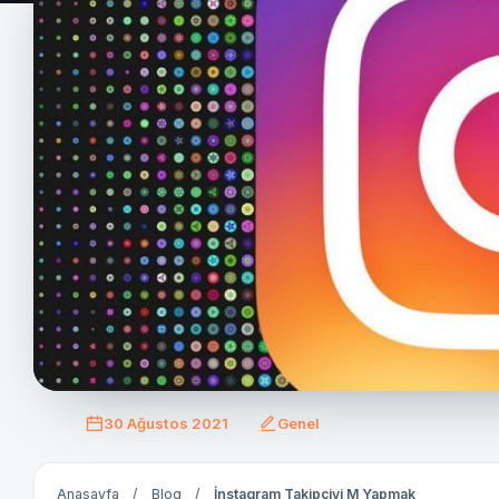
30 Ağustos 2021
Genel
Anasayfa
/
Blog
/
İnstagram Takipçiyi M Yapmak