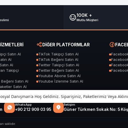
100K +
eslimi
Mutlu Müşteri
İZMETLERİ
DİĞER PLATFORMLAR
FACEB
pçi Satın Al
TikTok Takipçi Satın Al
Facebook
atın Al
TikTok Beğeni Satın Al
Facebook
Satın Al
Twitter Takipçi Satın Al
Facebook
an Takipçi
Twitter Beğeni Satın Al
Facebook
Youtube Abone Satın Al
 Beğeni Satın Al
Youtube İzlenme Satın Al
ketler Satın Al
syal Danışman'a Hoş Geldiniz. Siparişiniz, Paketlerimiz Veya Aklını
WhatsApp
İletişim
m
+90 212 909 03 95
Güner Türkmen Sokak No: 5 Köşk
 saklıdır.