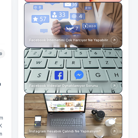
Facebook İnternetimi Çok Harcıyor Ne Yapabilirim?
19
m
Facebook Videolar Oynatılamıyor Sorunu
ım
K
İnstagram Hesabım Çalındı Ne Yapmalıyım?
n