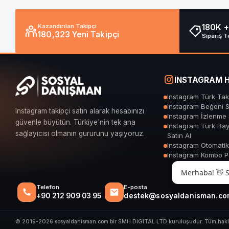
Kazandırılan Takipçi
180K +
180,323 Yeni Takipçi
Sipariş T
INSTAGRAM H
Instagram Türk Taki
Instagram Beğeni S
Instagram takipçi satın alarak hesabınızı
Instagram İzlenme 
güvenle büyütün. Türkiye'nin tek ana
Instagram Türk Bay
sağlayıcısı olmanın gururunu yaşıyoruz.
Satın Al
Instagram Otomatik
Instagram Kombo Pa
Merhaba! 👋 So
Telefon
E-posta
+90 212 909 03 95
destek@sosyaldanisman.co
© 2019-2026 sosyaldanisman.com bir SMH DIGITAL LTD kuruluşudur. Tüm hakları