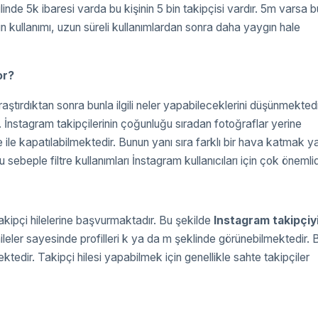
inde 5k ibaresi varda bu kişinin 5 bin takipçisi vardır. 5m varsa b
n kullanımı, uzun süreli kullanımlardan sonra daha yaygın hale
or?
ştırdıktan sonra bunla ilgili neler yapabileceklerini düşünmektedi
r. İnstagram takipçilerinin çoğunluğu sıradan fotoğraflar yerine
re ile kapatılabilmektedir. Bunun yanı sıra farklı bir hava katmak y
sebeple filtre kullanımları İnstagram kullanıcıları için çok önemlid
takipçi hilelerine başvurmaktadır. Bu şekilde
Instagram takipçiy
ileler sayesinde profilleri k ya da m şeklinde görünebilmektedir. 
tedir. Takipçi hilesi yapabilmek için genellikle sahte takipçiler