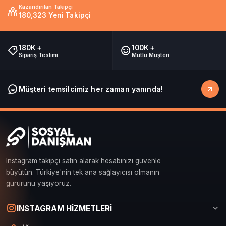
Kazandırılan Takipçi
180,323 Yeni Takipçi
180K +
100K +
Sipariş Teslimi
Mutlu Müşteri
Müşteri temsilcimiz her zaman yanında!
Instagram takipçi satın alarak hesabınızı güvenle
büyütün. Türkiye'nin tek ana sağlayıcısı olmanın
gururunu yaşıyoruz.
Sosyal Danışman Canlı Destek
INSTAGRAM HİZMETLERİ
Çevrimiçi