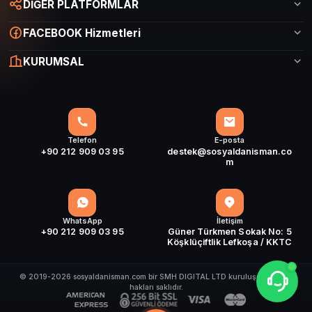
DİĞER PLATFORMLAR
FACEBOOK Hizmetleri
KURUMSAL
Telefon
E-posta
+90 212 909 03 95
destek@sosyaldanisman.co
m
WhatsApp
İletişim
+90 212 909 03 95
Güner Türkmen Sokak No: 5
Köşklüçiftlik Lefkoşa / KKTC
© 2019-2026 sosyaldanisman.com bir SMH DIGITAL LTD kuruluşudur. Tüm
hakları saklıdır.