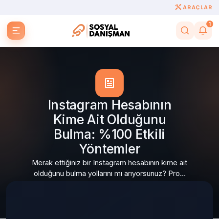
ARAÇLAR
1
Instagram Hesabının
Kime Ait Olduğunu
Bulma: %100 Etkili
Yöntemler
Merak ettiğiniz bir Instagram hesabının kime ait
olduğunu bulma yollarını mı arıyorsunuz? Profil
analizi ve gelişmiş araştırma yöntemlerini sizin
için açıkladık.