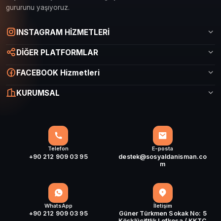
gururunu yaşıyoruz.
Sosyal Danışman Canlı Destek
INSTAGRAM HİZMETLERİ
Çevrimiçi
DİĞER PLATFORMLAR
FACEBOOK Hizmetleri
KURUMSAL
Telefon
E-posta
+90 212 909 03 95
destek@sosyaldanisman.co
m
WhatsApp
İletişim
+90 212 909 03 95
Güner Türkmen Sokak No: 5
Köşklüçiftlik Lefkoşa / KKTC