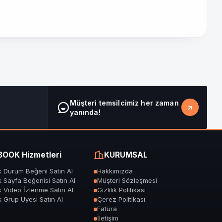
eni, yorum ve takipçi kazanmanıza yol açabilir.
Sosyal Danışman Canlı Destek
Çevrimiçi
ar ziyaret edilmeye değer bulunduğu mesajını verir.
Müşteri temsilcimiz her zaman
 gösterir. Bu, özellikle markalar ve uzmanlar için itibar
yanında!
OOK Hizmetleri
KURUMSAL
 bir hamle olabilir.
 Durum Beğeni Satın Al
Hakkımızda
 Sayfa Beğenisi Satın Al
Müşteri Sözleşmesi
 Video İzlenme Satın Al
Gizlilik Politikası
 dikkat etmelisiniz:
 Grup Üyesi Satın Al
Çerez Politikası
Fatura
İletişim