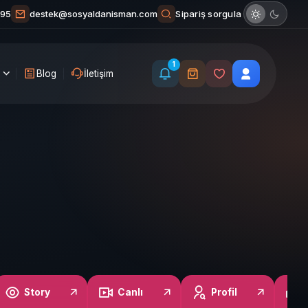
Sipariş sorgula
 95
destek@sosyaldanisman.com
1
Blog
İletişim
Story
Canlı
Profil