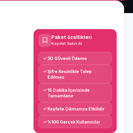
Paket özellikleri
Kaydet Satın Al
3D GÜvenli Ödeme
Şifre Kesinlikle Talep
Edilmez
15 Dakika İçerisinde
Tamamlanır
Keşfete Çıkmanıza Etkilidir
%100 Gerçek Kullanıcılar