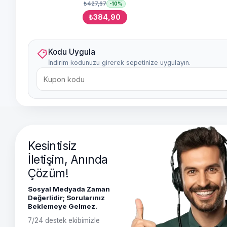
₺427,67
-10%
₺384,90
Kodu Uygula
İndirim kodunuzu girerek sepetinize uygulayın.
Kesintisiz
İletişim, Anında
Çözüm!
Sosyal Medyada Zaman
Değerlidir; Sorularınız
Beklemeye Gelmez.
7/24 destek ekibimizle