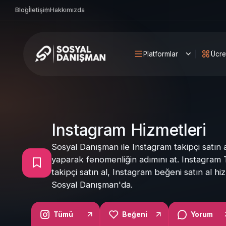
Blog
İletişim
Hakkımızda
Platformlar
Ücre
Instagram Hizmetleri
Sosyal Danışman ile Instagram takipçi satın a
yaparak fenomenliğin adımını at. Instagram 
takipçi satın al, Instagram beğeni satın al hi
Sosyal Danışman'da.
Tümü
Beğeni
Yorum