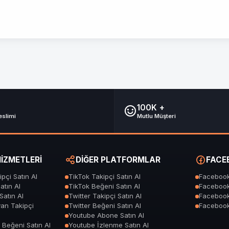
birlikte, organik erişiminiz de doğal olarak artar. Bu, daha fazla beğ
duğu Algısını Oluşturma
ci, ilham verici veya eğlenceli olduğu ve kullanıcılar tarafından tekr
ndirme
100K +
opüler değil, aynı zamanda kaliteli içerik üreten bir kaynak olduğunu
eslimi
Mutlu Müşteri
İZMETLERİ
DİĞER PLATFORMLAR
FACEB
 daha değerli görünmesini sağlamak için kaydetme satın alma stratejik
pçi Satın Al
TikTok Takipçi Satın Al
Facebook
n Nelere Dikkat Edilmeli?
atın Al
TikTok Beğeni Satın Al
Facebook
Satın Al
Twitter Takipçi Satın Al
Facebook
elerin etkinliğini sağlamak için bu işlemi yaparken aşağıdaki noktalara
an Takipçi
Twitter Beğeni Satın Al
Facebook
Youtube Abone Satın Al
imi
 Beğeni Satın Al
Youtube İzlenme Satın Al