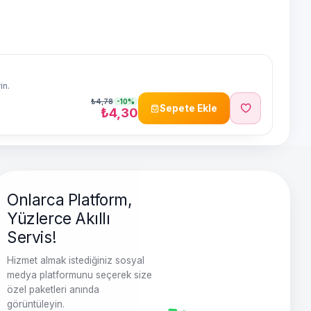
in.
₺4,78
-10%
Sepete Ekle
₺4,30
Onlarca Platform,
Yüzlerce Akıllı
Servis!
Hizmet almak istediğiniz sosyal
medya platformunu seçerek size
özel paketleri anında
görüntüleyin.