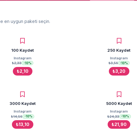
ze en uygun paketi seçin.
100 Kaydet
250 Kaydet
Instagram
Instagram
₺2,33
₺3,56
-10%
-10%
₺2,10
₺3,20
3000 Kaydet
5000 Kaydet
Instagram
Instagram
₺14,56
₺24,33
-10%
-10%
₺13,10
₺21,90