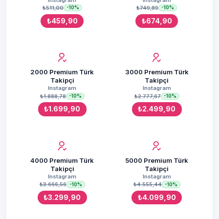
₺511,00
₺749,89
-10%
-10%
₺459,90
₺674,90
2000 Premium Türk
3000 Premium Türk
Takipçi
Takipçi
Instagram
Instagram
₺1.888,78
₺2.777,67
-10%
-10%
₺1.699,90
₺2.499,90
4000 Premium Türk
5000 Premium Türk
Takipçi
Takipçi
Instagram
Instagram
₺3.666,56
₺4.555,44
-10%
-10%
₺3.299,90
₺4.099,90