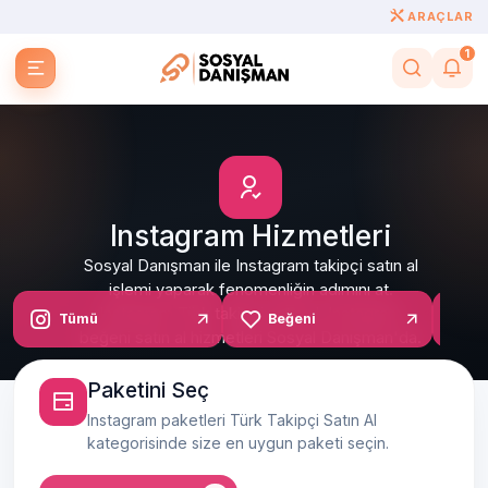
ARAÇLAR
1
Instagram Hizmetleri
Sosyal Danışman ile Instagram takipçi satın al
işlemi yaparak fenomenliğin adımını at.
Instagram Türk takipçi satın al, Instagram
Tümü
Beğeni
Y
beğeni satın al hizmetleri Sosyal Danışman'da.
Paketini Seç
Instagram paketleri Türk Takipçi Satın Al
kategorisinde size en uygun paketi seçin.