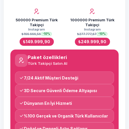
500000 Premium Türk
1000000 Premium Türk
Takipçi
Takipçi
Instagram
Instagram
₺166.666,56
₺277.777,67
-10%
-10%
₺149.999,90
₺249.999,90
Paket özellikleri
Türk Takipçi Satın Al
7/24 Aktif Müşteri Desteği
3D Secure Güvenli Ödeme Altyapısı
Dünyanın En İyi Hizmeti
%100 Gerçek ve Organik Türk Kullanıcılar
Doğal ve Dengeli Artış Sağlanır