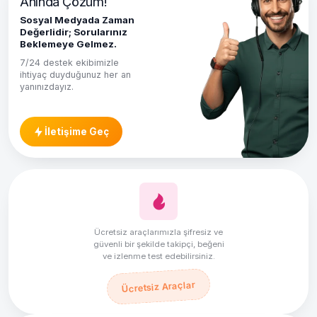
Anında Çözüm!
Sosyal Medyada Zaman
Değerlidir; Sorularınız
Beklemeye Gelmez.
7/24 destek ekibimizle
ihtiyaç duyduğunuz her an
yanınızdayız.
İletişime Geç
Ücretsiz araçlarımızla şifresiz ve
güvenli bir şekilde takipçi, beğeni
ve izlenme test edebilirsiniz.
Ücretsiz Araçlar