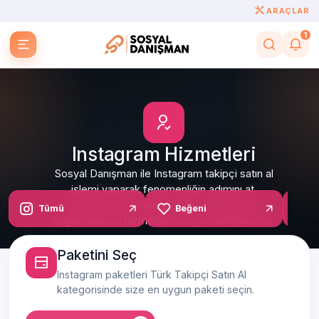
ARAÇLAR
1
Instagram Hizmetleri
Sosyal Danışman ile Instagram takipçi satın al
işlemi yaparak fenomenliğin adımını at.
Instagram Türk takipçi satın al, Instagram
Tümü
Beğeni
Y
beğeni satın al hizmetleri Sosyal Danışman'da.
Paketini Seç
Instagram paketleri Türk Takipçi Satın Al
kategorisinde size en uygun paketi seçin.