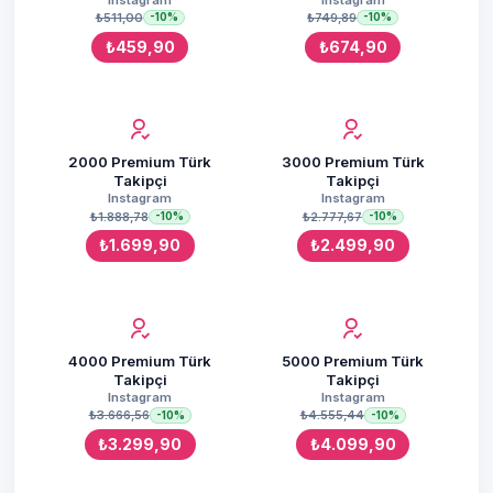
₺511,00
₺749,89
-10%
-10%
₺459,90
₺674,90
2000 Premium Türk
3000 Premium Türk
Takipçi
Takipçi
Instagram
Instagram
₺1.888,78
₺2.777,67
-10%
-10%
₺1.699,90
₺2.499,90
4000 Premium Türk
5000 Premium Türk
Takipçi
Takipçi
Instagram
Instagram
₺3.666,56
₺4.555,44
-10%
-10%
₺3.299,90
₺4.099,90