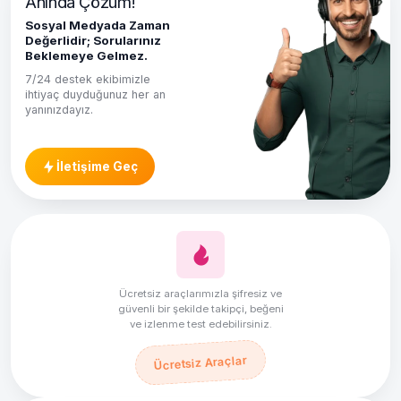
Anında Çözüm!
Sosyal Medyada Zaman
Değerlidir; Sorularınız
Beklemeye Gelmez.
7/24 destek ekibimizle
ihtiyaç duyduğunuz her an
yanınızdayız.
İletişime Geç
Ücretsiz araçlarımızla şifresiz ve
güvenli bir şekilde takipçi, beğeni
ve izlenme test edebilirsiniz.
Ücretsiz Araçlar