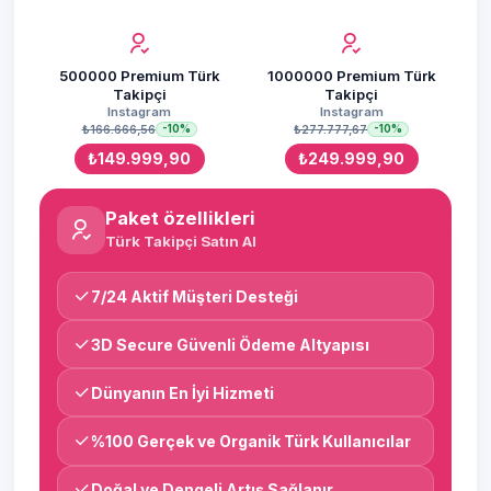
500000 Premium Türk
1000000 Premium Türk
Takipçi
Takipçi
Instagram
Instagram
₺166.666,56
₺277.777,67
-10%
-10%
₺149.999,90
₺249.999,90
Paket özellikleri
Türk Takipçi Satın Al
7/24 Aktif Müşteri Desteği
3D Secure Güvenli Ödeme Altyapısı
Dünyanın En İyi Hizmeti
%100 Gerçek ve Organik Türk Kullanıcılar
Doğal ve Dengeli Artış Sağlanır