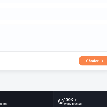
Gönder
100K +
eslimi
Mutlu Müşteri