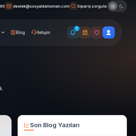
Sipariş sorgula
 95
destek@sosyaldanisman.com
1
Blog
İletişim
i.
Son Blog Yazıları