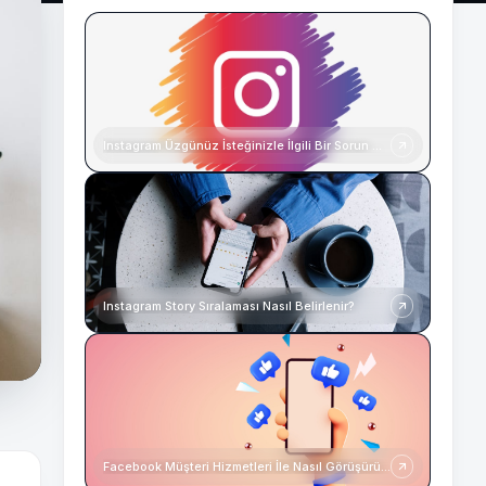
Instagram Üzgünüz İsteğinizle İlgili Bir Sorun Oluştu
Instagram Story Sıralaması Nasıl Belirlenir?
Facebook Müşteri Hizmetleri İle Nasıl Görüşürüm?