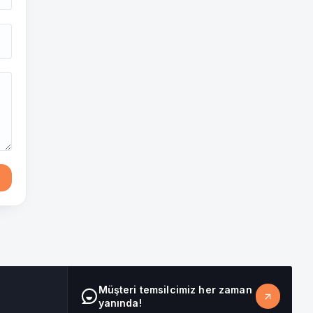
Sosyal Danışman Canlı Destek
Çevrimiçi
Müşteri temsilcimiz her zaman
yanında!