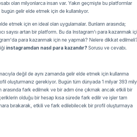
abı olan milyonlarca insan var. Yakın geçmişte bu platformlar
bugün gelir elde etmek için de kullanılıyor.
de etmek için en ideal olan uygulamalar. Bunların arasında;
ıcı sayısı artan bir platform. Bu da Instagram'ı para kazanmak iç
stagram'da para kazanmak için ne yapmalı? Nelere dikkat edilmeli
iği
instagramdan nasıl para kazanılır?
Sorusu ve cevabı.
cıyla değil de aynı zamanda gelir elde etmek için kullanma
rofil oluşturmanız gerekiyor. Bugün tüm dünyada 1 milyar 393 mil
n arasında fark edilmek ve bir adım öne çıkmak ancak etkili bir
iklerin olduğu bir hesap kısa sürede fark edilir ve işler tam
ara bırakarak, etkili ve fark edilebilecek bir profil oluşturmaya