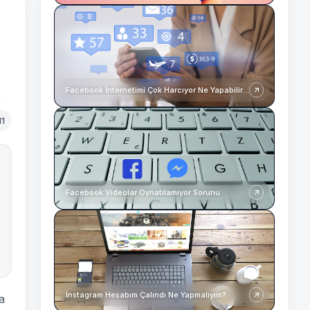
Facebook İnternetimi Çok Harcıyor Ne Yapabilirim?
11
Facebook Videolar Oynatılamıyor Sorunu
İnstagram Hesabım Çalındı Ne Yapmalıyım?
a