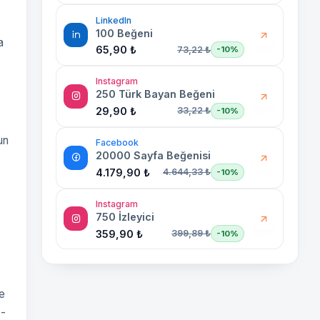
k
LinkedIn
100 Beğeni
a
65,90 ₺
73,22 ₺
-10%
Instagram
250 Türk Bayan Beğeni
29,90 ₺
33,22 ₺
-10%
un
Facebook
20000 Sayfa Beğenisi
4.179,90 ₺
4.644,33 ₺
-10%
Instagram
750 İzleyici
359,90 ₺
399,89 ₺
-10%
e
e-