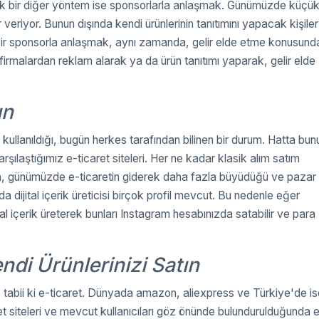
 bir diğer yöntem ise sponsorlarla anlaşmak. Günümüzde küçü
eriyor. Bunun dışında kendi ürünlerinin tanıtımını yapacak kişiler
 bir sponsorla anlaşmak, aynı zamanda, gelir elde etme konusund
 firmalardan reklam alarak ya da ürün tanıtımı yaparak, gelir elde
ın
 kullanıldığı, bugün herkes tarafından bilinen bir durum. Hatta bun
rşılaştığımız e-ticaret siteleri. Her ne kadar klasik alım satım
, günümüzde e-ticaretin giderek daha fazla büyüdüğü ve pazar
da dijital içerik üreticisi birçok profil mevcut. Bu nedenle eğer
tal içerik üreterek bunları Instagram hesabınızda satabilir ve para
di Ürünlerinizi Satın
 tabii ki e-ticaret. Dünyada amazon, aliexpress ve Türkiye'de is
ret siteleri ve mevcut kullanıcıları göz önünde bulundurulduğunda 