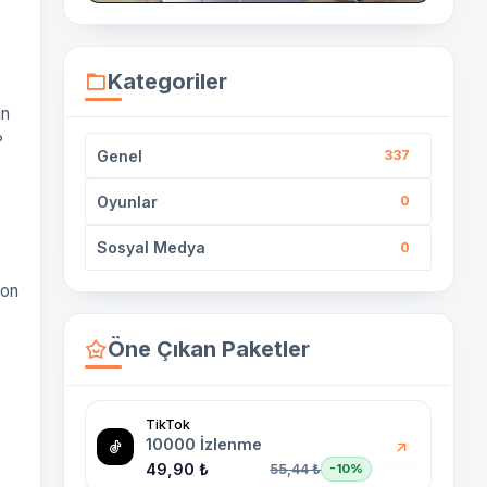
Kategoriler
in
?
Genel
337
Oyunlar
0
Sosyal Medya
0
yon
Öne Çıkan Paketler
TikTok
10000 İzlenme
49,90 ₺
55,44 ₺
-10%