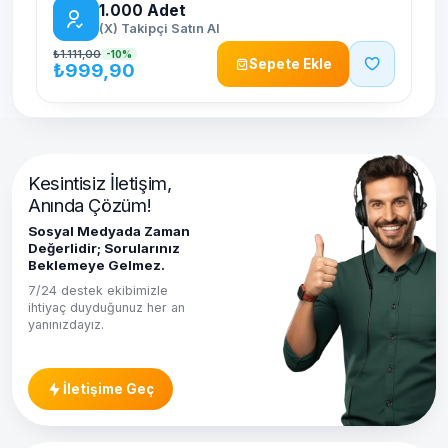
1.000
Adet
(X) Takipçi Satın Al
₺1.111,00
-10%
Sepete Ekle
₺999,90
Kesintisiz İletişim,
Anında Çözüm!
Sosyal Medyada Zaman
Değerlidir; Sorularınız
Beklemeye Gelmez.
7/24 destek ekibimizle
ihtiyaç duyduğunuz her an
yanınızdayız.
İletişime Geç