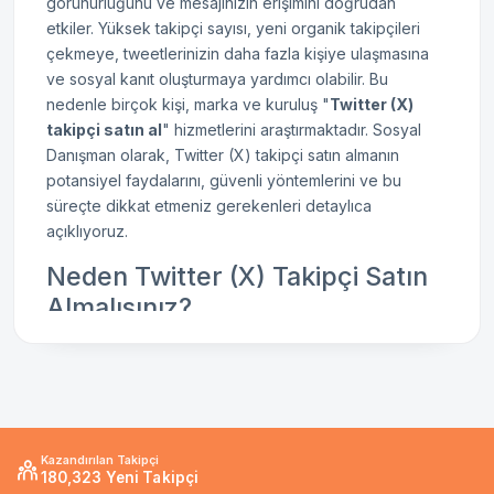
görünürlüğünü ve mesajınızın erişimini doğrudan
etkiler. Yüksek takipçi sayısı, yeni organik takipçileri
çekmeye, tweetlerinizin daha fazla kişiye ulaşmasına
ve sosyal kanıt oluşturmaya yardımcı olabilir. Bu
nedenle birçok kişi, marka ve kuruluş "
Twitter (X)
takipçi satın al
" hizmetlerini araştırmaktadır. Sosyal
Danışman olarak, Twitter (X) takipçi satın almanın
potansiyel faydalarını, güvenli yöntemlerini ve bu
süreçte dikkat etmeniz gerekenleri detaylıca
açıklıyoruz.
Neden Twitter (X) Takipçi Satın
Almalısınız?
Twitter (X) hesabınız için takipçi satın almanın birçok
avantajı vardır:
1. Hızlı Başlangıç İvmesi ve
Görünürlük
Kazandırılan Takipçi
180,323 Yeni Takipçi
Yeni bir Twitter (X) hesabı için sıfırdan takipçi