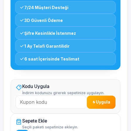
7/24 Müşteri Desteği
3D Güvenli Ödeme
Şifre Kesinlikle İstenmez
1 Ay Telafi Garantilidir
6 saat İçerisinde Teslimat
Kodu Uygula
İndirim kodunuzu girerek sepetinize uygulayın.
Uygula
Sepete Ekle
Seçili paketi sepetinize ekleyin.