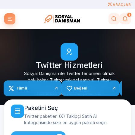
ARAÇLAR
1
Twitter Hizmetleri
Sosyal Danışman ile Twitter fenomeni olmak
çok kolay. Twitter takipçi satın al, Twitter
retweet satın al ve Twitter izlenme satın al
Tümü
Beğeni
Y
hizmetleri Sosyal Danışman'da.
Paketini Seç
Twitter paketleri (X) Takipçi Satın Al
kategorisinde size en uygun paketi seçin.