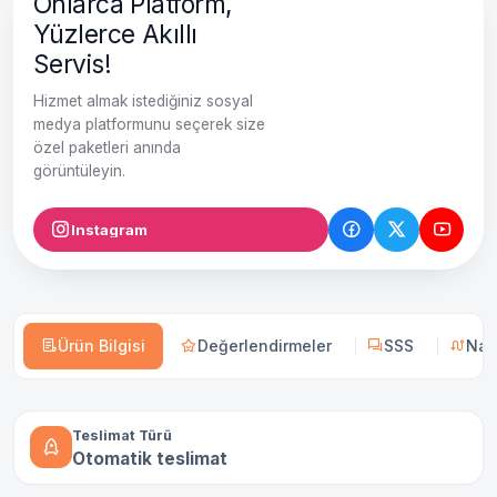
Onlarca Platform,
Yüzlerce Akıllı
Servis!
Hizmet almak istediğiniz sosyal
medya platformunu seçerek size
özel paketleri anında
görüntüleyin.
Instagram
Ürün Bilgisi
Değerlendirmeler
SSS
Nası
Teslimat Türü
Otomatik teslimat